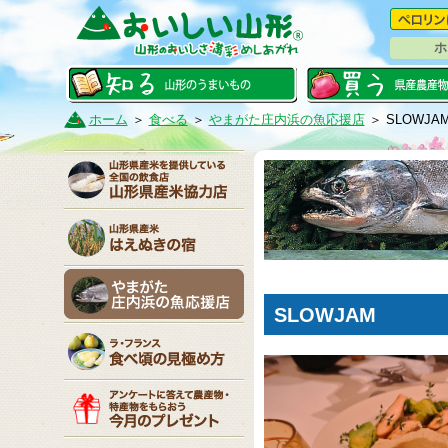
ホ
ホーム
＞
食べる
＞
やまがた庄内浜の魚応援店
＞ SLOWJA
SLOWJAM