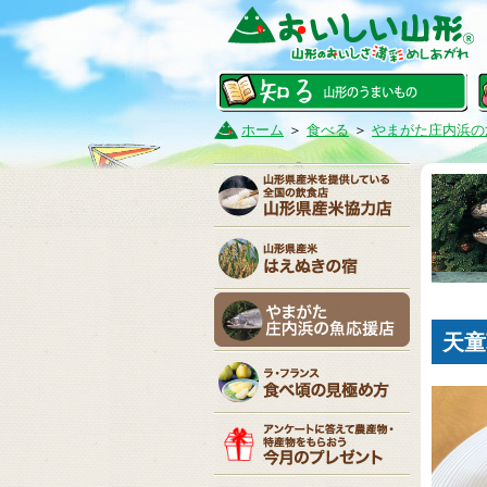
ホーム
＞
食べる
＞
やまがた庄内浜の
天童