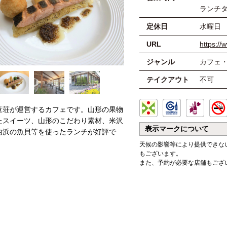
ランチタイ
定休日
水曜日
URL
https://
ジャンル
カフェ
テイクアウト
不可
童荘が運営するカフェです。山形の果物
たスイーツ、山形のこだわり素材、米沢
表示マークについて
内浜の魚貝等を使ったランチが好評で
天候の影響等により提供できな
もございます。
また、予約が必要な店舗もござ