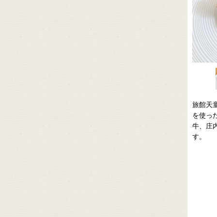
旅館天
を使っ
牛、庄
す。