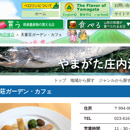
お問い合
ホーム
サイトマ
魚応援店
＞ 天童荘ガーデン・カフェ
トップ
地域から探す
ジャンルから探
荘ガーデン・カフェ
住所
〒994-
TEL
023-616
営業時間
11：3