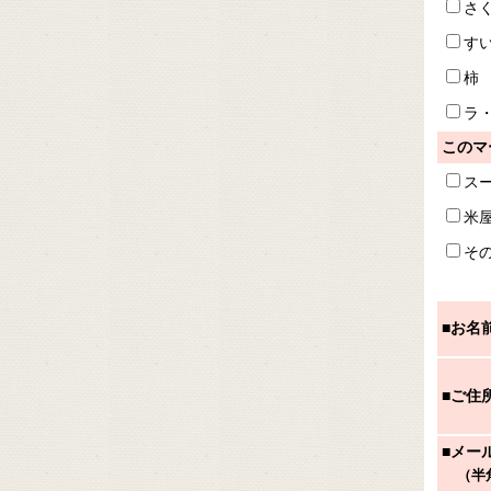
さ
す
柿
ラ
このマ
ス
米
そ
■お名
■ご住
■メー
（半