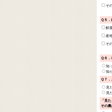
そ
Ｑ５．
鮮
産
そ
Ｑ６．
知
知
Ｑ７．
見
見
「見た
その農