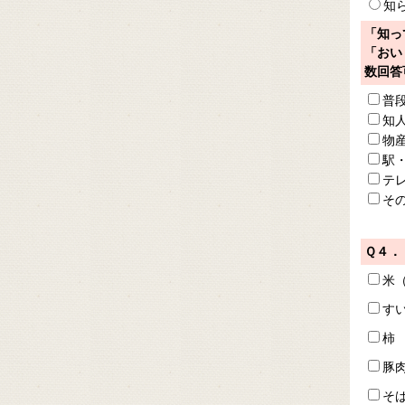
知
「知っ
「おい
数回答
普
知
物
駅
テ
そ
Ｑ４．
米
す
柿
豚
そ