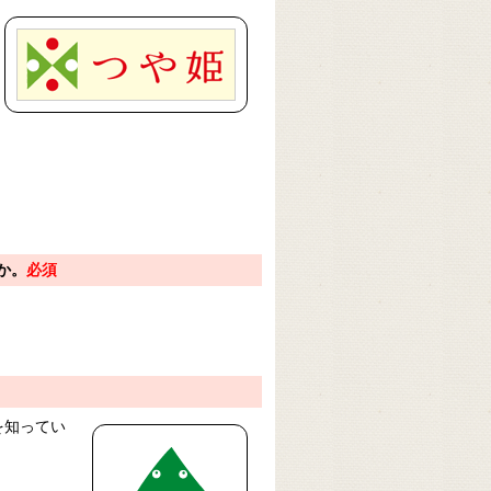
か。
必須
を知ってい