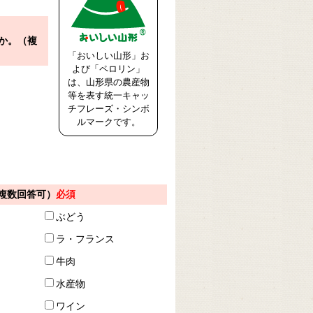
か。（複
「おいしい山形」お
よび「ペロリン」
は、山形県の農産物
等を表す統一キャッ
チフレーズ・シンボ
ルマークです。
複数回答可）
必須
ぶどう
ラ・フランス
牛肉
水産物
ワイン