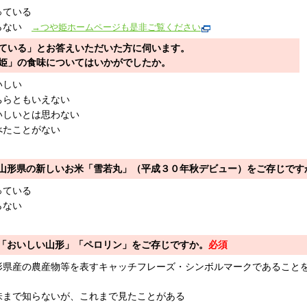
っている
らない
→つや姫ホームページも是非ご覧ください
ている」とお答えいただいた方に伺います。
姫」の食味についてはいかがでしたか。
いしい
ちらともいえない
いしいとは思わない
べたことがない
山形県の新しいお米「雪若丸」（平成３０年秋デビュー）をご存じです
っている
らない
「おいしい山形」「ペロリン」をご存じですか。
必須
形県産の農産物等を表すキャッチフレーズ・シンボルマークであること
味まで知らないが、これまで見たことがある