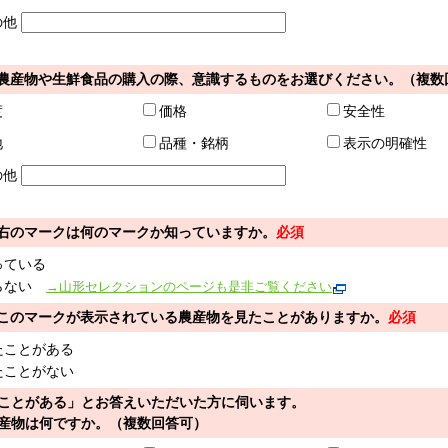
の他
農産物や生鮮食品の購入の際、意識するものをお選びください。（複数
度
価格
安全性
地
品種・銘柄
表示の明確性
の他
右
のマークは何のマークか知っていますか。
必須
っている
らない
→山形セレクションのページも是非ご覧ください
このマークが表示されている農産物を見たことがありますか。
必須
たことがある
たことがない
ことがある」とお答えいただいた方に伺います。
産物は何ですか。（複数回答可）