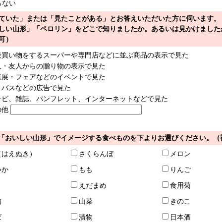
らない
ていた」または「見たことがある」とお答えいただいた方に伺います。
しい山形」「ペロリン」をどこで知りましたか。あるいは見かけました
可）
段買い物をするスーパーや専門店などに並ぶ商品の表示で見た
人・友人からの贈り物の表示で見た
産展・フェアなどのイベントで見た
・バスなどの広告で見た
レビ、雑誌、パンフレット、インターネットなどで見た
の他
「おいしい山形」でイメージする食べものを下よりお選びください。（
（はえぬき）
さくらんぼ
メロン
いか
もも
りんご
えだまめ
食用菊
肉
山菜
きのこ
ば
漬物
日本酒