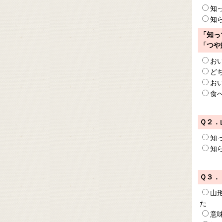
知
知
「知っ
「つや
お
ど
お
食
Ｑ２．
知
知
Ｑ３．
山
た
意