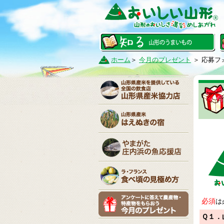
ホーム
＞
今月のプレゼント
＞ 応募フ
必須
は
Ｑ１．