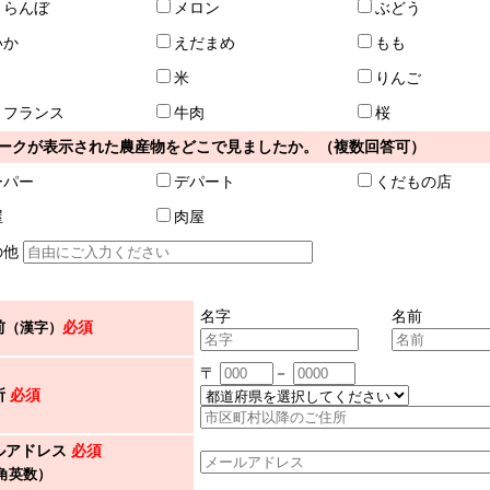
くらんぼ
メロン
ぶどう
いか
えだまめ
もも
米
りんご
・フランス
牛肉
桜
ークが表示された農産物をどこで見ましたか。（複数回答可）
ーパー
デパート
くだもの店
屋
肉屋
の他
名字
名前
前
必須
（漢字）
〒
－
所
必須
ルアドレス
必須
角英数）