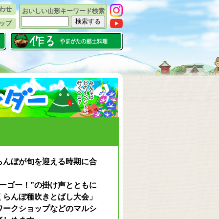
わせ
おいしい山形キーワード検索
ップ
らんぼが旬を迎える時期に合
ーゴー！”の掛け声とともに
くらんぼ種吹きとばし大会」
ワークショップなどのマルシ