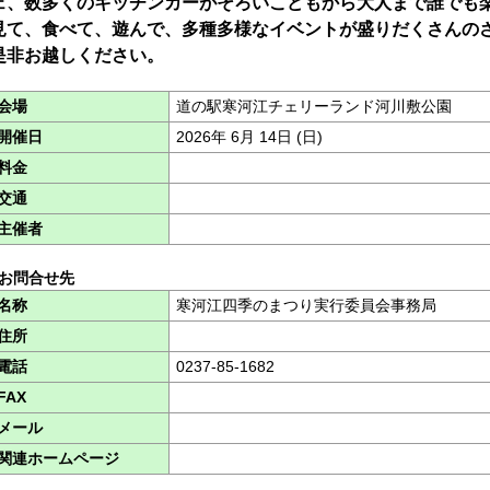
ェ、数多くのキッチンカーがそろいこどもから大人まで誰でも
見て、食べて、遊んで、多種多様なイベントが盛りだくさんの
是非お越しください。
会場
道の駅寒河江チェリーランド河川敷公園
開催日
2026年 6月 14日 (日)
料金
交通
主催者
■お問合せ先
名称
寒河江四季のまつり実行委員会事務局
住所
電話
0237-85-1682
FAX
メール
関連ホームページ