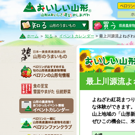
ホ
ホーム
＞
知る
＞
イベントカレンダー
> 最上川源流よねざわ
最上川源流よ
よねざわ紅花まつ
な体験ができます
山上地域の「山形新
ぜひこの機会に、