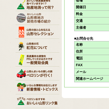
会場
開催日
料金
交通
主催者
■お問合せ先
名称
住所
電話
FAX
メール
関連ホームページ