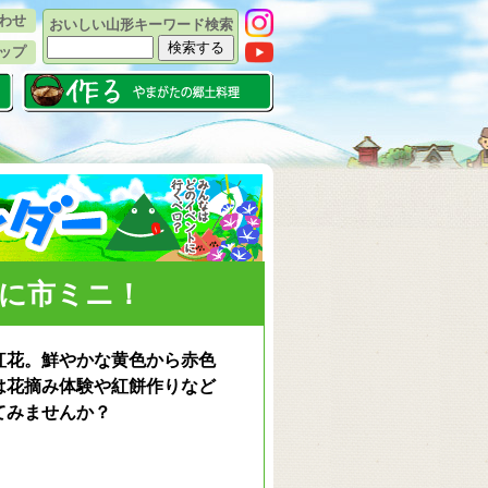
わせ
おいしい山形キーワード検索
ップ
に市ミニ！
紅花。鮮やかな黄色から赤色
は花摘み体験や紅餅作りなど
てみませんか？