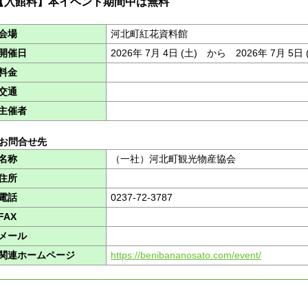
【入館料】本イベント期間中は無料
会場
河北町紅花資料館
開催日
2026年 7月 4日 (土) から 2026年 7月 5日
料金
交通
主催者
■お問合せ先
名称
（一社）河北町観光物産協会
住所
電話
0237-72-3787
FAX
メール
関連ホームページ
https://benibananosato.com/event/