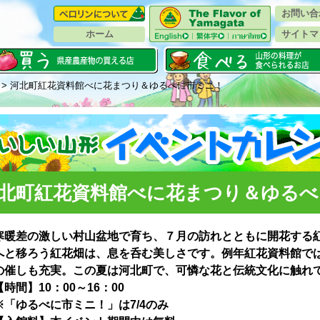
お問い合
ホーム
サイトマ
> 河北町紅花資料館べに花まつり＆ゆるべに市ミニ！
北町紅花資料館べに花まつり＆ゆるべ
寒暖差の激しい村山盆地で育ち、７月の訪れとともに開花する
へと移ろう紅花畑は、息を呑む美しさです。例年紅花資料館で
の催しも充実。この夏は河北町で、可憐な花と伝統文化に触れ
【時間】10：00～16：00
※「ゆるべに市ミニ！」は7/4のみ